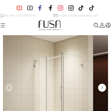
Tel: +86 19925983339
E-mail: info@fusashower.com