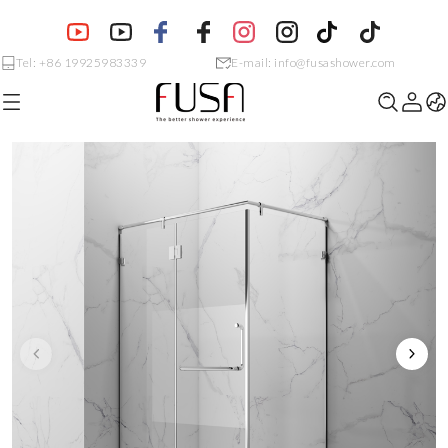
Tel: +86 19925983339
E-mail: info@fusashower.com